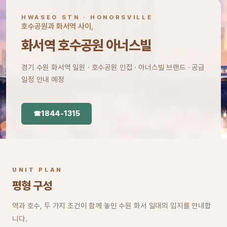
HWASEO STN · HONORSVILLE
호수공원과 화서역 사이,
화서역 호수공원 아너스빌
경기 수원 화서역 일원 · 호수공원 인접 · 아너스빌 브랜드 · 공급
일정 안내 예정
☎
1844-1315
UNIT PLAN
평형 구성
역과 호수, 두 가지 조건이 함께 놓인 수원 화서 일대의 입지를 안내합
니다.