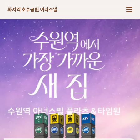
☰
화서역 호수공원 아너스빌