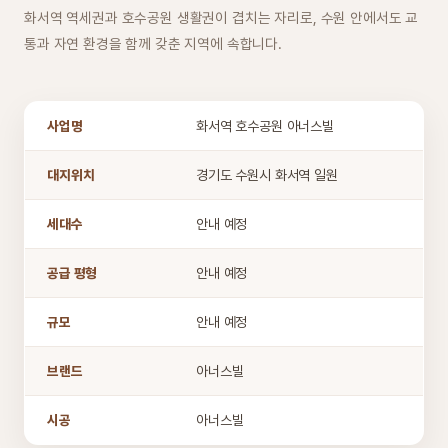
화서역 역세권과 호수공원 생활권이 겹치는 자리로, 수원 안에서도 교
통과 자연 환경을 함께 갖춘 지역에 속합니다.
사업명
화서역 호수공원 아너스빌
대지위치
경기도 수원시 화서역 일원
세대수
안내 예정
공급 평형
안내 예정
규모
안내 예정
브랜드
아너스빌
시공
아너스빌