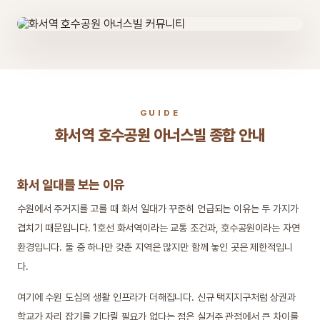
COMMUNITY
대단지 규모의 입주민 시설
화서역 호수공원 아너스빌의 커뮤니티 구성은 설계 확정 단계에
서 공개될 예정입니다. 다만 이 단지가 놓인 위치의 성격상, 단지
GUIDE
내 시설뿐 아니라 호수공원이라는 외부 환경이 생활의 큰 부분을
화서역 호수공원 아너스빌 종합 안내
차지하게 됩니다. 역세권 단지의 커뮤니티는 이용 시간대가 분명
한 편입니다. 출퇴근 전후에 짧게 쓰는 운동 공간과 주말에 가족
이 함께 쓰는 공간의 성격이 다르며, 설계 확정 시 이런 수요가 어
화서 일대를 보는 이유
떻게 반영되었는지 함께 안내해 드리겠습니다.
수원에서 주거지를 고를 때 화서 일대가 꾸준히 언급되는 이유는 두 가지가
겹치기 때문입니다. 1호선 화서역이라는 교통 조건과, 호수공원이라는 자연
환경입니다. 둘 중 하나만 갖춘 지역은 많지만 함께 놓인 곳은 제한적입니
다.
여기에 수원 도심의 생활 인프라가 더해집니다. 신규 택지지구처럼 상권과
학교가 자리 잡기를 기다릴 필요가 없다는 점은 실거주 관점에서 큰 차이를